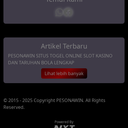
Artikel Terbaru
PESONAWIN SITUS TOGEL ONLINE SLOT KASINO
DAN TARUHAN BOLA LENGKAP
Lihat lebih banyak
© 2015 - 2025 Copyright PESONAWIN. All Rights
Reserved.
Powered By