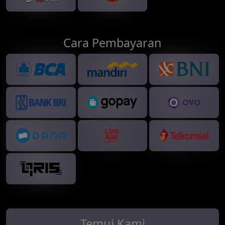
Cara Pembayaran
Temui Kami