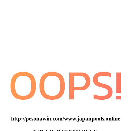
OOPS!
http://pesonawin.com/www.japanpools.online