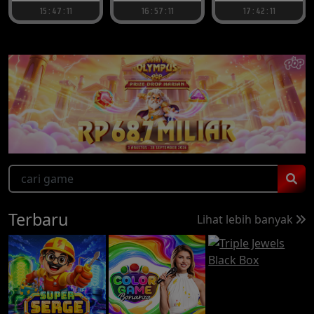
15 : 47 : 10
16 : 57 : 10
17 : 42 : 10
Terbaru
Lihat lebih banyak