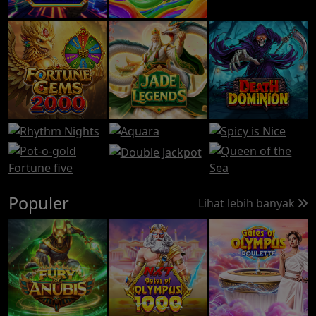
Populer
Lihat lebih banyak